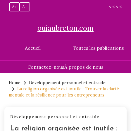
A+
A–
< < < <
ouiaubreton.com
Accueil
Toutes les publications
Contactez-nous
À propos de nous
Skip
to
Home
Développement personnel et entraide
La religion organisée est inutile : Trouver la clarté
content
mentale et la résilience pour les entrepreneurs
Développement personnel et entraide
La religion organisée est inutile :