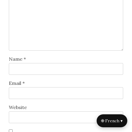
Name
*
Email
*
Website
🌐 French ▾