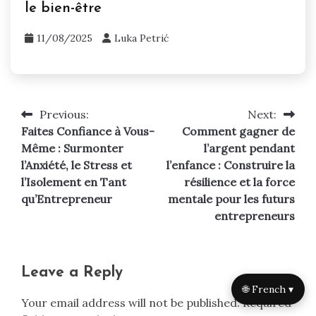
le bien-être
11/08/2025
Luka Petrić
Previous:
Next:
Post
Faites Confiance à Vous-
Comment gagner de
navigation
Même : Surmonter
l’argent pendant
l’Anxiété, le Stress et
l’enfance : Construire la
l’Isolement en Tant
résilience et la force
qu’Entrepreneur
mentale pour les futurs
entrepreneurs
Leave a Reply
🌐 French ▾
Your email address will not be published.
Required