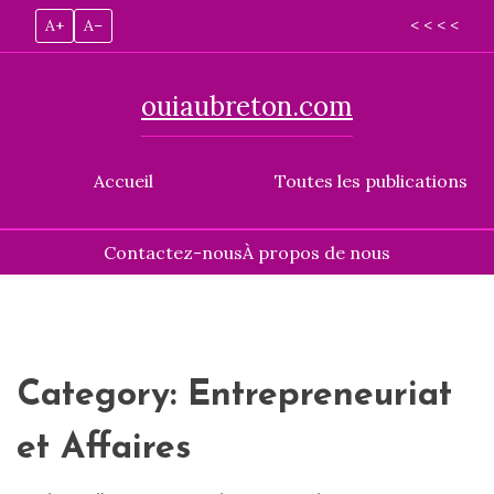
A+
A–
< < < <
ouiaubreton.com
Accueil
Toutes les publications
Contactez-nous
À propos de nous
Skip
to
content
Category:
Entrepreneuriat
et Affaires